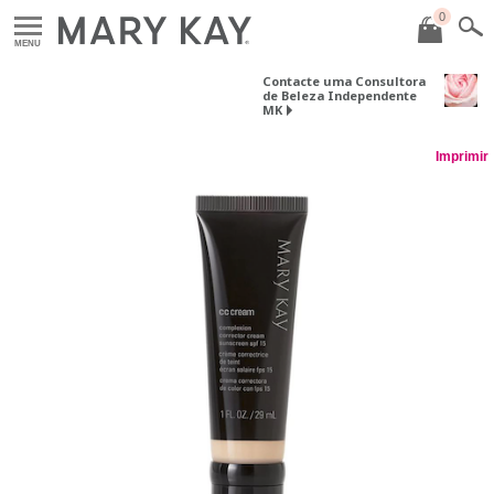
0
MENU
Contacte uma Consultora
de Beleza Independente
MK
Imprimir