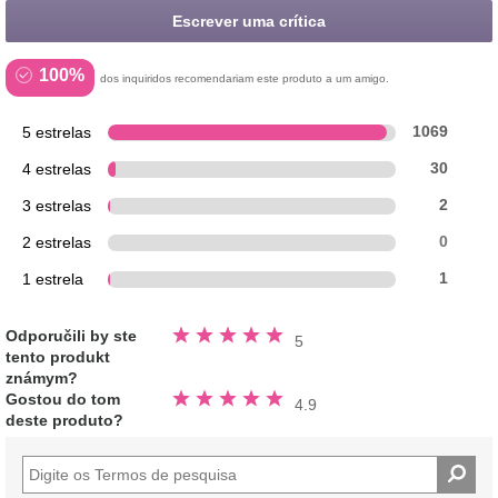
Escrever uma crítica
100%
dos inquiridos recomendariam este produto a um amigo.
5 estrelas
1069
4 estrelas
30
3 estrelas
2
2 estrelas
0
1 estrela
1
Avaliado
Odporučili by ste
5
5.0
tento produkt
fora
de
známym?
5
Avaliado
estrelas
Gostou do tom
4.9
4.9
deste produto?
fora
de
5
estrelas