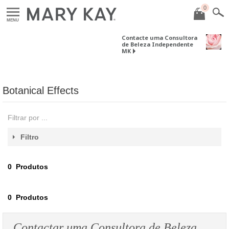
0
MENU
Contacte uma Consultora
de Beleza Independente
MK
Botanical Effects
Filtrar por ...
Filtro
0
Produtos
0
Produtos
Contactar uma Consultora de Beleza