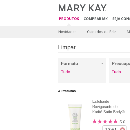
PRODUTOS
COMPRAR MK
SEJA CON
Novidades
Cuidados da Pele
M
Limpar
Formato
Preocup
Tudo
Tudo
3
Produtos
Esfoliante
Revigorante de
Karité Satin Body®
5.0
23
20
€