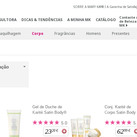
SOBRE A MARY KAY®
A Garantia de Satisf
Contacte 
SULTORA
DICAS & TENDÊNCIAS
A MINHA MK
CATÁLOGO
de Beleza
MK
aquilhagem
Corpo
Fragrâncias
Homens
Presentes
ação
Gel de Duche de
Conj. Karité de
Karité Satin Body®
Corpo Satin Body
5.0
5
23
62
20
€
99
€