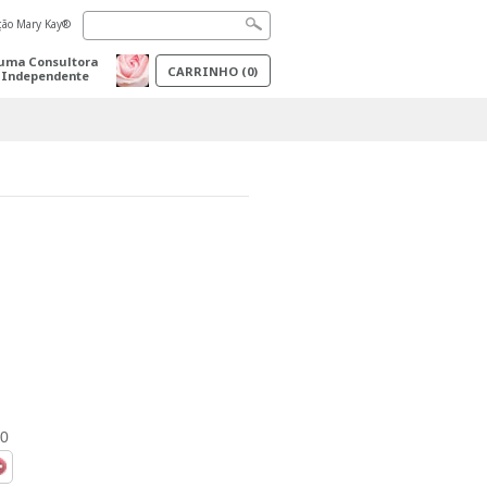
ação Mary Kay®
uma Consultora
CARRINHO
(
0
)
 Independente
.0