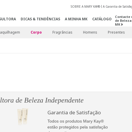
SOBRE A MARY KAY®
A Garantia de Satisf
Contacte 
SULTORA
DICAS & TENDÊNCIAS
A MINHA MK
CATÁLOGO
de Beleza
MK
aquilhagem
Corpo
Fragrâncias
Homens
Presentes
tora de Beleza Independente
Garantia de Satisfação
Todos os produtos Mary Kay®
estão protegidos pela satisfação