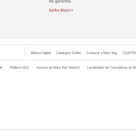
de garantia.
Saiba Mais!
Beleza Digital
Catálogos Online
Contacte a Mary Kay
CONTRA
de
Politica-UGC
Acesso ao Mary Kay Intouch
Localizador de Consultoras de B