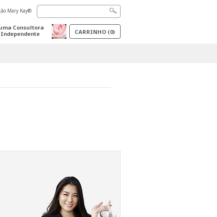
ação Mary Kay®
uma Consultora
CARRINHO
(
0
)
 Independente