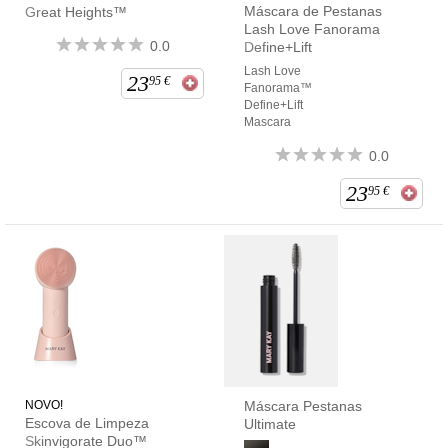
Máscara de Pestanas
Great Heights™
Lash Love Fanorama
0.0
Define+Lift
Lash Love
23
95
€
Fanorama™
Define+Lift
Mascara
0.0
23
95
€
NOVO!
Máscara Pestanas
Escova de Limpeza
Ultimate
Skinvigorate Duo™