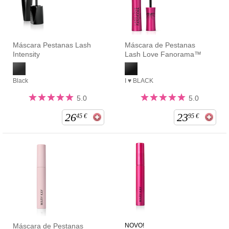
Máscara Pestanas Lash
Máscara de Pestanas
Intensity
Lash Love Fanorama™
Black
I ♥ BLACK
5.0
5.0
26
23
45
€
95
€
Máscara de Pestanas
NOVO!