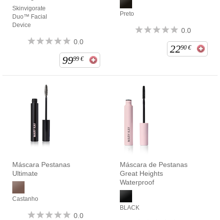
Skinvigorate
Preto
Duo™ Facial
Device
0.0
0.0
22
90
€
99
99
€
Máscara Pestanas
Máscara de Pestanas
Ultimate
Great Heights
Waterproof
Castanho
BLACK
0.0