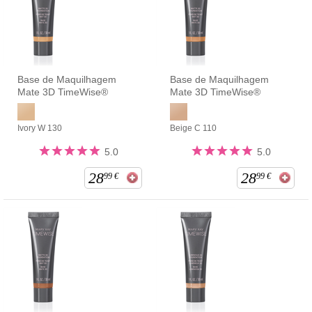
Base de Maquilhagem
Base de Maquilhagem
Mate 3D TimeWise®
Mate 3D TimeWise®
Ivory W 130
Beige C 110
5.0
5.0
28
28
99
€
99
€