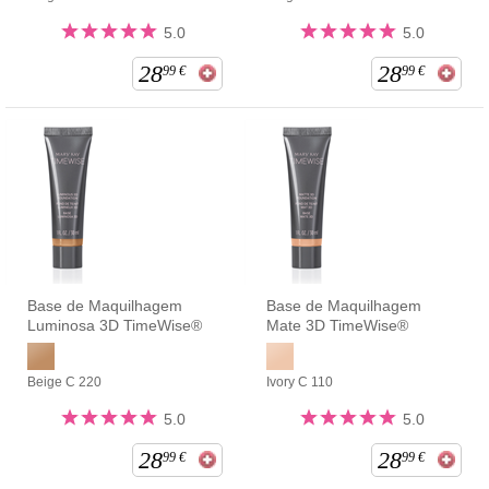
5.0
5.0
28
28
99
€
99
€
Base de Maquilhagem
Base de Maquilhagem
Luminosa 3D TimeWise®
Mate 3D TimeWise®
Beige C 220
Ivory C 110
5.0
5.0
28
28
99
€
99
€