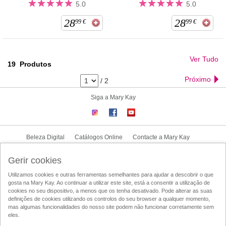
5.0
5.0
28
28
99
€
99
€
Ver Tudo
19
Produtos
Próximo
/
2
Siga a Mary Kay
Beleza Digital
Catálogos Online
Contacte a Mary Kay
CONTRATO NOVA CONSULTORA
Gerir cookies
Utilizamos cookies e outras ferramentas semelhantes para ajudar a descobrir o que
Condições de Utilização
Politica de Privacidade
Politica-UGC
gosta na Mary Kay. Ao continuar a utilizar este site, está a consentir a utilização de
Acesso ao Mary Kay Intouch
Localizador de Consultoras de Beleza
cookies no seu dispositivo, a menos que os tenha desativado. Pode alterar as suas
definições de cookies utilizando os controlos do seu browser a qualquer momento,
DSA
mas algumas funcionalidades do nosso site podem não funcionar corretamente sem
eles.