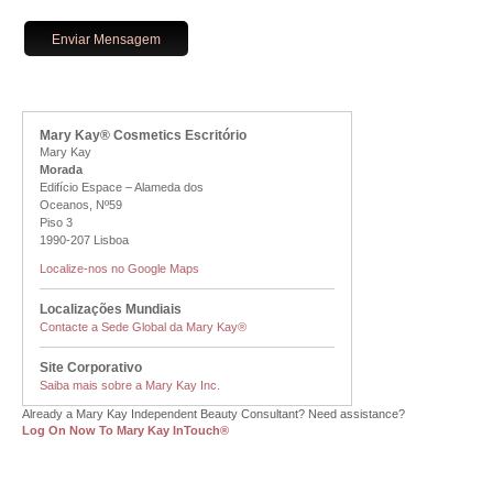
Mary Kay® Cosmetics Escritório
Mary Kay
Morada
Edifício Espace – Alameda dos
Oceanos, Nº59
Piso 3
1990-207 Lisboa
Localize-nos no Google Maps
Localizações Mundiais
Contacte a Sede Global da Mary Kay®
Site Corporativo
Saiba mais sobre a Mary Kay Inc.
Already a Mary Kay Independent Beauty Consultant? Need assistance?
Log On Now To Mary Kay InTouch®