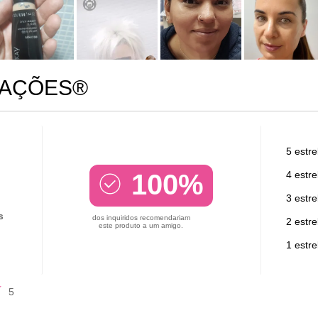
IAÇÕES®
5 estre
100%
4 estre
3 estre
s
dos inquiridos recomendariam
2 estre
este produto a um amigo.
1 estre
5