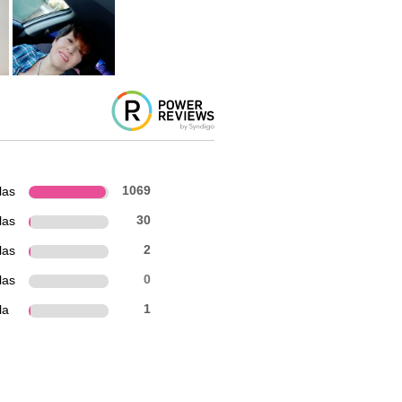
las
1069
las
30
las
2
las
0
la
1