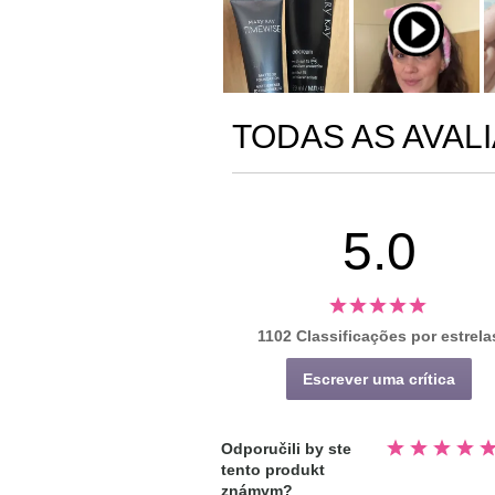
TODAS AS AVAL
5.0
1102 Classificações por estrela
Escrever uma crítica
Avaliado
Odporučili by ste
5.0
tento produkt
fora
de
známym?