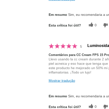
Em resumo
Sim, eu recomendaria a 
0
Esta crítica foi útil?
Luminosidad
5
Comentários para CC Cream FPS 15 Pro
Llevo usando la cc cream durante 2 añ
piel acneica y eso hace que tenga que
este producto he mejorado un 50% mi pi
inflamatorias. ¡Todo un lujo!
Mostrar tradução
Em resumo
Sim, eu recomendaria a 
0
Esta crítica foi útil?