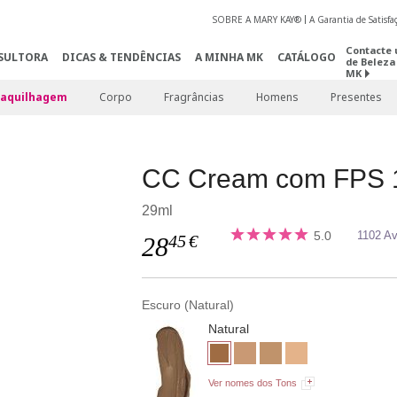
SOBRE A MARY KAY®
A Garantia de Satisf
Contacte 
SULTORA
DICAS & TENDÊNCIAS
A MINHA MK
CATÁLOGO
de Beleza
MK
aquilhagem
Corpo
Fragrâncias
Homens
Presentes
CC Cream com FPS 
29ml
5.0
1102 Av
45
€
28
Escuro (Natural)
Natural
Ver nomes dos Tons