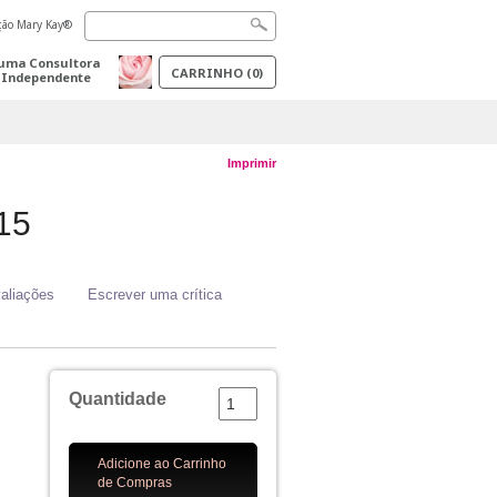
ação Mary Kay®
uma Consultora
CARRINHO
(
0
)
 Independente
Imprimir
15
aliações
Escrever uma crítica
Quantidade
Adicione ao Carrinho
de Compras