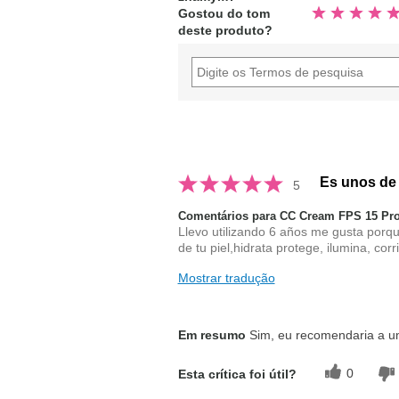
5
Avaliado
estrelas
Gostou do tom
4.9
deste produto?
fora
de
5
estrelas
Es unos de
5
Comentários para CC Cream FPS 15 Pro
Llevo utilizando 6 años me gusta porque
de tu piel,hidrata protege, ilumina, cor
Mostrar tradução
Em resumo
Sim, eu recomendaria a 
0
Esta crítica foi útil?