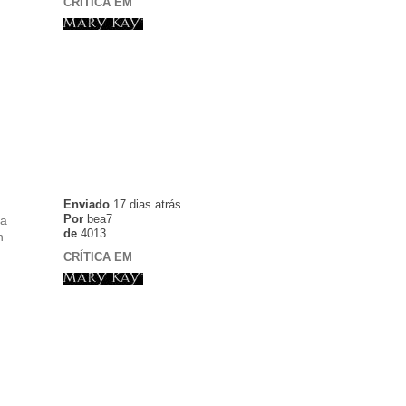
CRÍTICA EM
Enviado
17 dias atrás
Por
bea7
la
de
4013
n
CRÍTICA EM