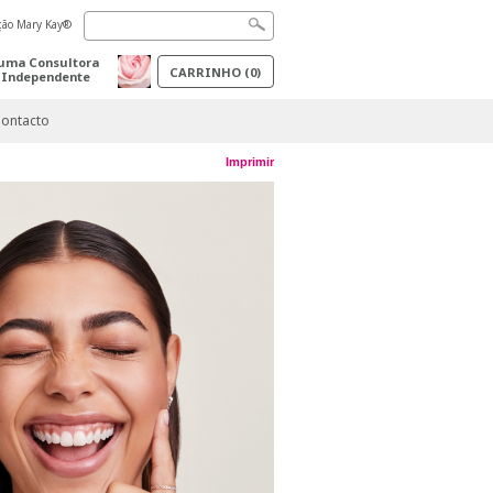
ação Mary Kay®
uma Consultora
CARRINHO
(
0
)
 Independente
ontacto
Imprimir