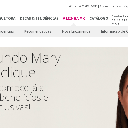
SOBRE A MARY KAY®
A Garantia de Satisf
Contacte 
SULTORA
DICAS & TENDÊNCIAS
A MINHA MK
CATÁLOGO
de Beleza
MK
ndências
Recomendações
Nova Encomenda
Informação de C
undo Mary
clique
comece já a
 benefícios e
lusivas!