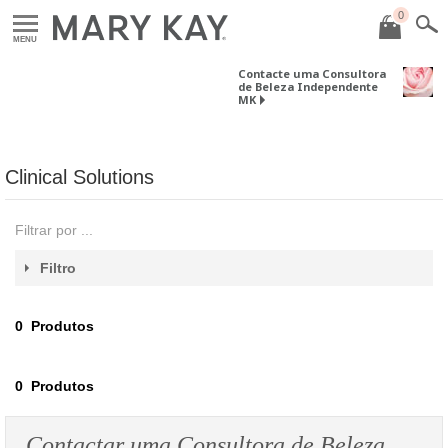
0
MENU
Contacte uma Consultora
de Beleza Independente
MK
Clinical Solutions
Filtrar por ...
Filtro
0
Produtos
0
Produtos
Contactar uma Consultora de Beleza