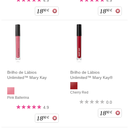
4.9
4.9
18
18
90
€
90
€
Brilho de Lábios
Brilho de Lábios
Unlimited™ Mary Kay
Unlimited™ Mary Kay®
Cherry Red
Pink Ballerina
0.0
4.9
18
90
€
18
90
€