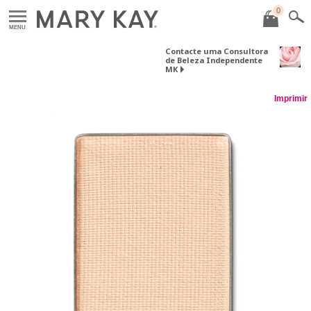
0
MENU
Contacte uma Consultora
de Beleza Independente
MK
Imprimir