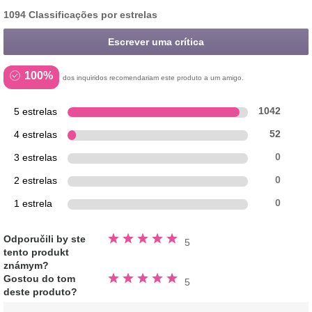
1094 Classificações por estrelas
Escrever uma crítica
100%
dos inquiridos recomendariam este produto a um amigo.
5 estrelas
1042
4 estrelas
52
3 estrelas
0
2 estrelas
0
1 estrela
0
Avaliado
Odporučili by ste
5
5.0
tento produkt
fora
de
známym?
5
Avaliado
estrelas
Gostou do tom
5
5.0
deste produto?
fora
de
5