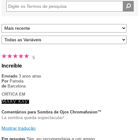
estrelas
5
Increíble
Enviado
3 anos atras
Por
Pamela
de
Barcelona
CRÍTICA EM
Comentários para Sombra de Ojos Chromafusion™
La sombra queda espectacular!
Mostrar tradução
Em resumo
Sim, eu recomendaria a um amigo