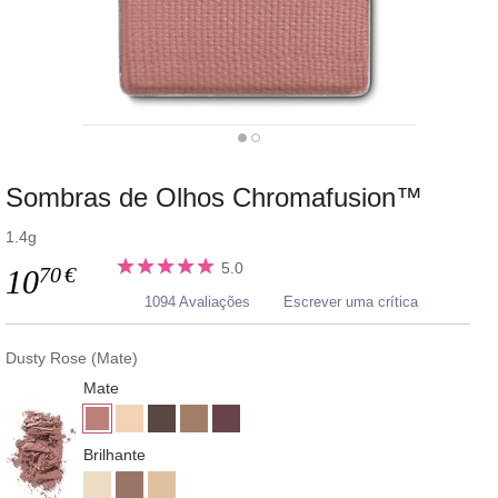
Sombras de Olhos Chromafusion™
1.4g
5.0
70
€
10
1094 Avaliações
Escrever uma crítica
Dusty Rose (Mate)
Mate
Brilhante