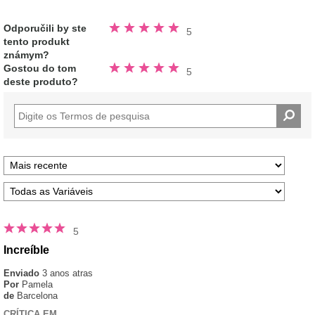
Avaliado
Odporučili by ste
5
5.0
tento produkt
fora
de
známym?
5
Avaliado
estrelas
Gostou do tom
5
5.0
deste produto?
fora
de
5
estrelas
5
Increíble
Enviado
3 anos atras
Por
Pamela
de
Barcelona
CRÍTICA EM