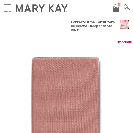
0
MENU
Contacte uma Consultora
de Beleza Independente
MK
Imprimir