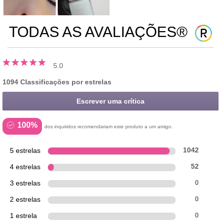
TODAS AS AVALIAÇÕES®
5.0
1094 Classificações por estrelas
Escrever uma crítica
100%
dos inquiridos recomendariam este produto a um amigo.
5 estrelas
1042
4 estrelas
52
3 estrelas
0
2 estrelas
0
1 estrela
0