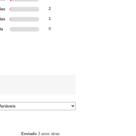
las
2
las
1
la
0
Enviado
3 anos atras