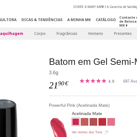
SOBRE A MARY KAY®
A Garantia de Satisf
Contacte 
SULTORA
DICAS & TENDÊNCIAS
A MINHA MK
CATÁLOGO
de Beleza
MK
aquilhagem
Corpo
Fragrâncias
Homens
Presentes
Batom em Gel Semi-
3.6g
4.9
687 Ava
90
€
21
Powerful Pink (Acetinada Mate)
Acetinada Mate
Ver nomes dos Tons