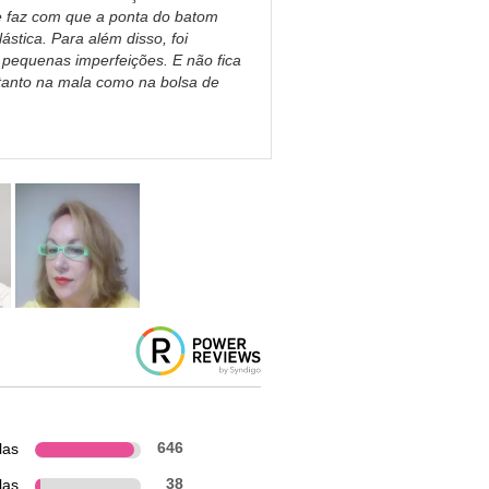
eve faz com que a ponta do batom
tica. Para além disso, foi
e pequenas imperfeições. E não fica
 tanto na mala como na bolsa de
las
646
las
38