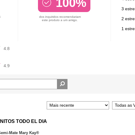
100%
3 estre
s
dos inquiridos recomendariam
2 estre
este produto a um amigo.
1 estre
4.8
4.9
NITOS TODO EL DIA
 Semi-Mate Mary Kay®