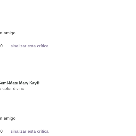
um amigo
0
sinalizar esta crítica
 Semi-Mate Mary Kay®
 color divino
um amigo
0
sinalizar esta crítica