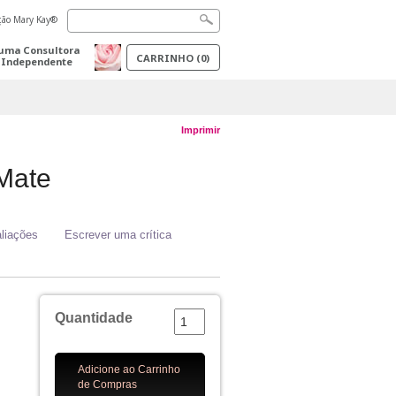
ação Mary Kay®
uma Consultora
CARRINHO
(
0
)
 Independente
Imprimir
Mate
liações
Escrever uma crítica
Quantidade
Adicione ao Carrinho
de Compras