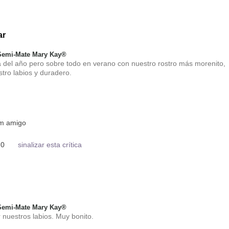
ar
 Semi-Mate Mary Kay®
a del año pero sobre todo en verano con nuestro rostro más morenito,
tro labios y duradero.
um amigo
0
sinalizar esta crítica
 Semi-Mate Mary Kay®
 nuestros labios. Muy bonito.