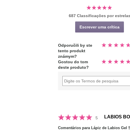
687 Classificações por estrela
Escrever uma crítica
Avaliado
Odporučili by ste
4.8
tento produkt
fora
de
známym?
5
Avaliado
estrelas
Gostou do tom
4.9
deste produto?
fora
de
5
estrelas
LABIOS BO
5
Comentários para Lápiz de Labios Gel