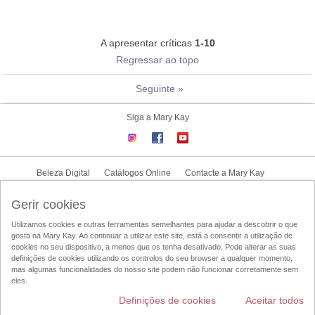
A apresentar críticas
1-10
Regressar ao topo
Seguinte
»
Siga a Mary Kay
Beleza Digital
Catálogos Online
Contacte a Mary Kay
CONTRATO NOVA CONSULTORA
Gerir cookies
Utilizamos cookies e outras ferramentas semelhantes para ajudar a descobrir o que
Condições de Utilização
Politica de Privacidade
Politica-UGC
gosta na Mary Kay. Ao continuar a utilizar este site, está a consentir a utilização de
Acesso ao Mary Kay Intouch
Localizador de Consultoras de Beleza
cookies no seu dispositivo, a menos que os tenha desativado. Pode alterar as suas
definições de cookies utilizando os controlos do seu browser a qualquer momento,
DSA
mas algumas funcionalidades do nosso site podem não funcionar corretamente sem
eles.
Definições de cookies
Aceitar todos
Alterar País