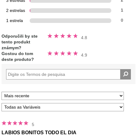
3 estrelas
2
2 estrelas
1
1 estrela
0
Avaliado
Odporučili by ste
4.8
4.8
tento produkt
fora
de
známym?
5
Avaliado
estrelas
Gostou do tom
4.9
4.9
deste produto?
fora
de
5
estrelas
5
LABIOS BONITOS TODO EL DIA