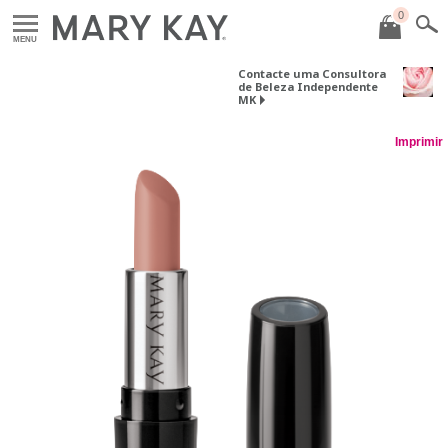
0
MENU
Contacte uma Consultora
de Beleza Independente
MK
Imprimir