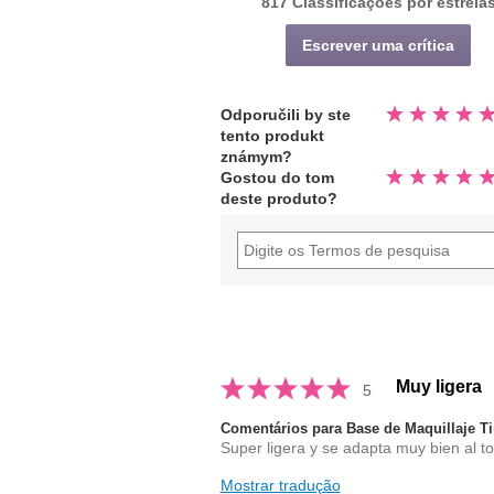
817 Classificações por estrela
Escrever uma crítica
Avaliado
Odporučili by ste
4.9
tento produkt
fora
de
známym?
5
Avaliado
estrelas
Gostou do tom
4.9
deste produto?
fora
de
5
estrelas
Muy ligera
5
Comentários para Base de Maquillaje 
Super ligera y se adapta muy bien al to
Mostrar tradução