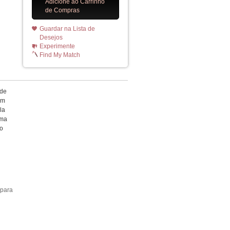
Adicione ao Carrinho
de Compras
Guardar na Lista de
Desejos
Experimente
Find My Match
 de
em
la
uma
to
 para