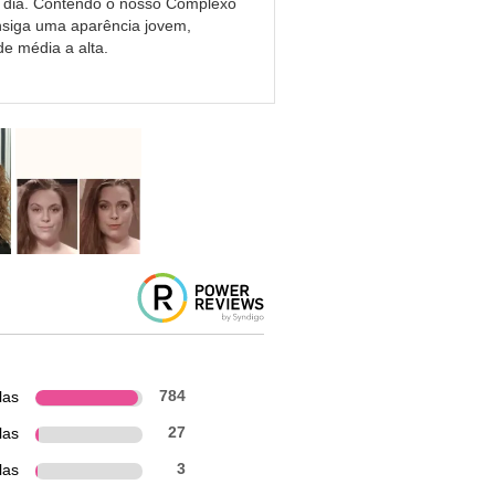
o dia. Contendo o nosso Complexo
nsiga uma aparência jovem,
e média a alta.
las
784
las
27
las
3