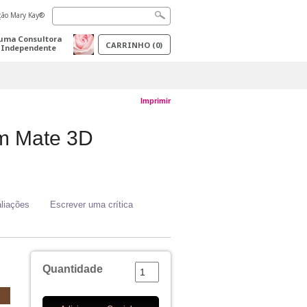
ação Mary Kay®
uma Consultora
CARRINHO
(
0
)
 Independente
Imprimir
m Mate 3D
liações
Escrever uma crítica
Quantidade