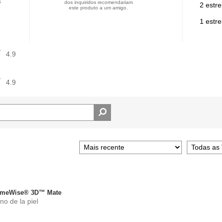
s
dos inquiridos recomendariam
2 estre
este produto a um amigo.
1 estre
4.9
4.9
TimeWise® 3D™ Mate
no de la piel