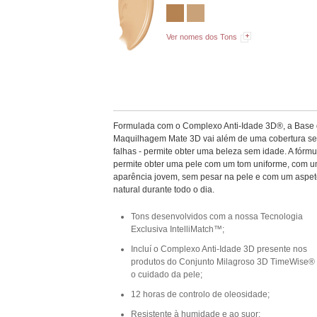
Ver nomes dos Tons
Formulada com o Complexo Anti-Idade 3D®, a Base
Maquilhagem Mate 3D vai além de uma cobertura s
falhas - permite obter uma beleza sem idade. A fórmu
permite obter uma pele com um tom uniforme, com 
aparência jovem, sem pesar na pele e com um aspe
natural durante todo o dia.
Tons desenvolvidos com a nossa Tecnologia
Exclusiva IntelliMatch™;
Incluí o Complexo Anti-Idade 3D presente nos
produtos do Conjunto Milagroso 3D TimeWise®
o cuidado da pele;
12 horas de controlo de oleosidade;
Resistente à humidade e ao suor;