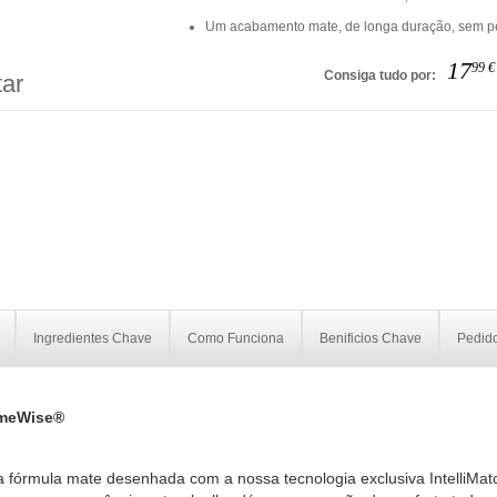
Um acabamento mate, de longa duração, sem p
17
99
€
Consiga tudo por:
ar
Ingredientes Chave
Como Funciona
Benificios Chave
Pedido
imeWise®
 fórmula mate desenhada com a nossa tecnologia exclusiva IntelliMatc