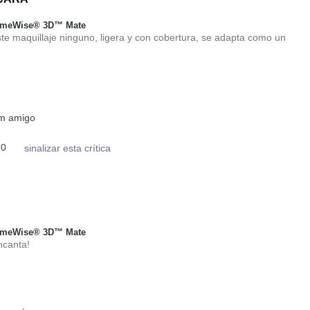
TimeWise® 3D™ Mate
ste maquillaje ninguno, ligera y con cobertura, se adapta como un
um amigo
0
sinalizar esta crítica
TimeWise® 3D™ Mate
ncanta!