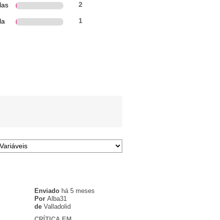
las
2
la
1
Enviado
há 5 meses
Por
Alba31
de
Valladolid
CRÍTICA EM