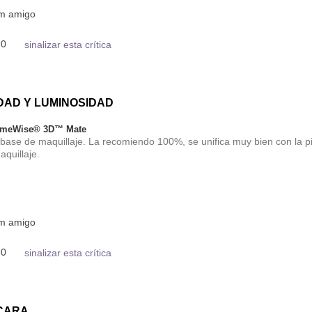
um amigo
0
sinalizar esta crítica
DAD Y LUMINOSIDAD
TimeWise® 3D™ Mate
base de maquillaje. La recomiendo 100%, se unifica muy bien con la pi
aquillaje.
um amigo
0
sinalizar esta crítica
 CARA