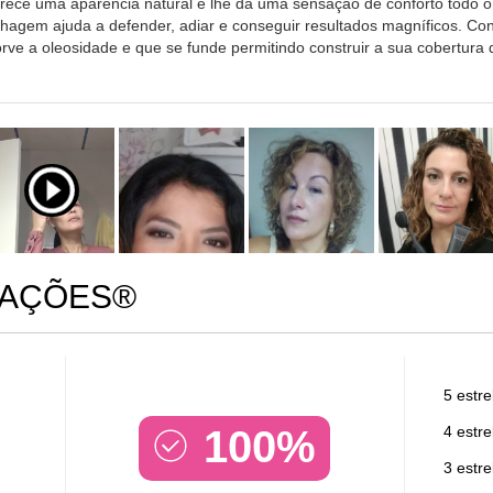
erece uma aparência natural e lhe dá uma sensação de conforto todo 
lhagem ajuda a defender, adiar e conseguir resultados magníficos. Co
e a oleosidade e que se funde permitindo construir a sua cobertura d
IAÇÕES®
5 estre
100%
4 estre
3 estre