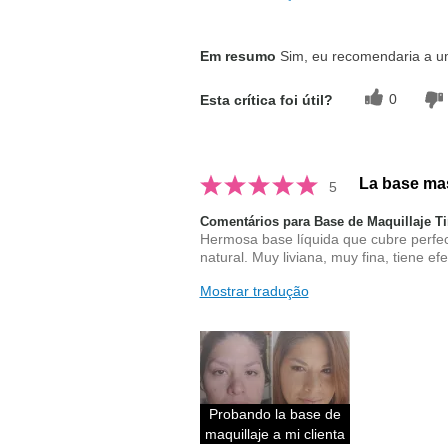
Em resumo
Sim, eu recomendaria a 
0
Esta crítica foi útil?
La base ma
5
Comentários para Base de Maquillaje 
Hermosa base líquida que cubre perfec
natural. Muy liviana, muy fina, tiene e
Mostrar tradução
Probando la base de
maquillaje a mi clienta