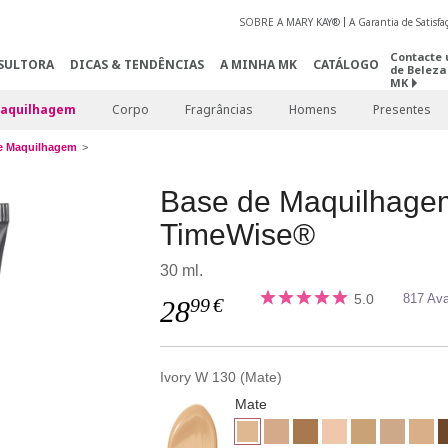
SOBRE A MARY KAY®
A Garantia de Satisf
Contacte 
SULTORA
DICAS & TENDÊNCIAS
A MINHA MK
CATÁLOGO
de Beleza
MK
aquilhagem
Corpo
Fragrâncias
Homens
Presentes
e Maquilhagem
Base de Maquilhage
TimeWise®
30 ml.
5.0
817 Ava
99
€
28
Ivory W 130 (Mate)
Mate