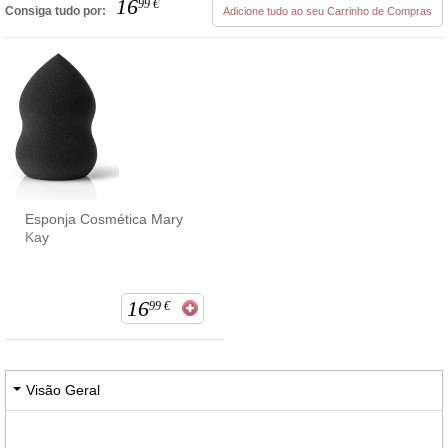
16
99
€
Consiga tudo por:
Adicione tudo ao seu Carrinho de Compras
Esponja Cosmética Mary
Kay
16
99
€
Visão Geral