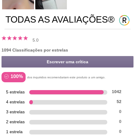
TODAS AS AVALIAÇÕES®
5.0
1094 Classificações por estrelas
Escrever uma crítica
100%
dos inquiridos recomendariam este produto a um amigo.
5 estrelas
1042
4 estrelas
52
3 estrelas
0
2 estrelas
0
1 estrela
0