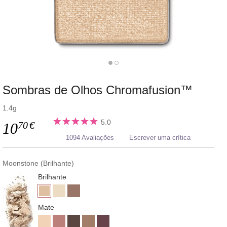
Sombras de Olhos Chromafusion™
1.4g
5.0
70
€
10
1094 Avaliações
Escrever uma crítica
Moonstone (Brilhante)
Brilhante
Mate