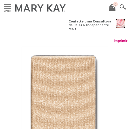
0
MENU
Contacte uma Consultora
de Beleza Independente
MK
Imprimir