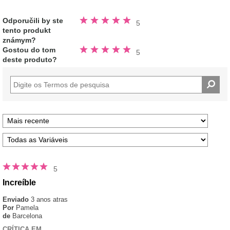
Avaliado
Odporučili by ste
5
5.0
tento produkt
fora
de
známym?
5
Avaliado
estrelas
Gostou do tom
5
5.0
deste produto?
fora
de
5
estrelas
5
Increíble
Enviado
3 anos atras
Por
Pamela
de
Barcelona
CRÍTICA EM