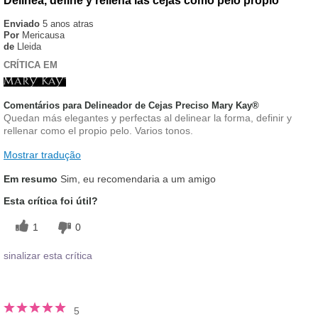
Delinea, define y rellena las cejas como pelo propio
Enviado
5 anos atras
Por
Mericausa
de
Lleida
CRÍTICA EM
Comentários para Delineador de Cejas Preciso Mary Kay®
Quedan más elegantes y perfectas al delinear la forma, definir y
rellenar como el propio pelo. Varios tonos.
Mostrar tradução
Em resumo
Sim, eu recomendaria a um amigo
Esta crítica foi útil?
1
0
sinalizar esta crítica
5