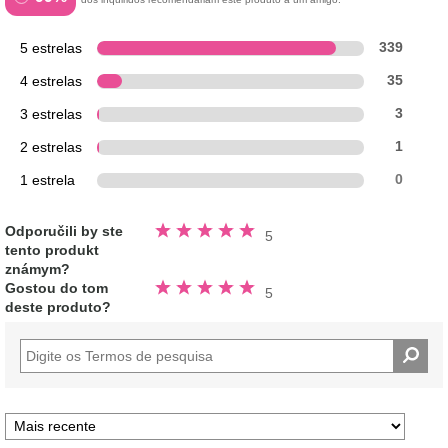
5 estrelas
339
4 estrelas
35
3 estrelas
3
2 estrelas
1
1 estrela
0
Avaliado
Odporučili by ste
5
5.0
tento produkt
fora
de
známym?
5
Avaliado
estrelas
Gostou do tom
5
5.0
deste produto?
fora
de
5
estrelas