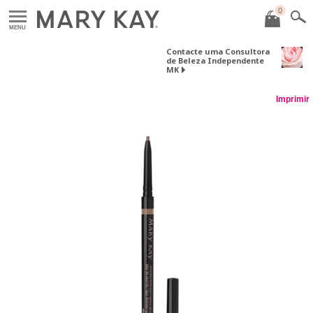
0
MENU
Contacte uma Consultora
de Beleza Independente
MK
Imprimir