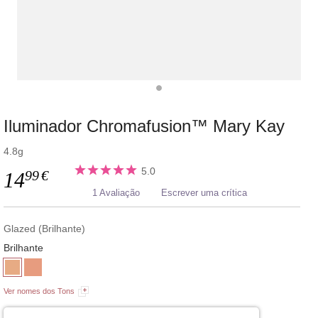
Iluminador Chromafusion™ Mary Kay
4.8g
5.0
99
€
14
1 Avaliação
Escrever uma crítica
Glazed (Brilhante)
Brilhante
Ver nomes dos Tons