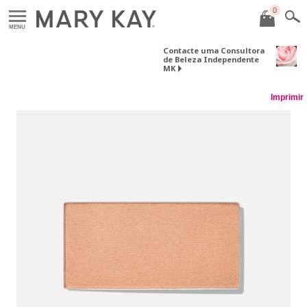
0
MENU
Contacte uma Consultora
de Beleza Independente
MK
Imprimir