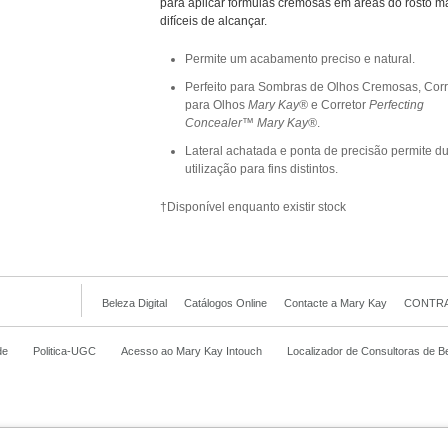
para aplicar fórmulas cremosas em áreas do rosto m
difíceis de alcançar.
Permite um acabamento preciso e natural.
Perfeito para Sombras de Olhos Cremosas, Corr
para Olhos
Mary Kay®
e Corretor
Perfecting
Concealer™
Mary Kay®
.
Lateral achatada e ponta de precisão permite d
utilização para fins distintos.
†Disponível enquanto existir stock
Beleza Digital
Catálogos Online
Contacte a Mary Kay
CONTRA
de
Politica-UGC
Acesso ao Mary Kay Intouch
Localizador de Consultoras de B