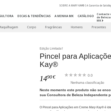
SOBRE A MARY KAY®
A Garantia de Satisf
Contacte 
SULTORA
DICAS & TENDÊNCIAS
A MINHA MK
CATÁLOGO
de Beleza
MK
Maquilhagem
Corpo
Fragrâncias
Homens
Presentes
Edição Limitada†
Pincel para Aplicaç
Kay®
0.0
90
€
14
Nenhuma classificação
Neste momento este produto não se encon
sua Consultora de Beleza Independente pa
O Pincel para Aplicações em Creme
Mary Kay®
é ide