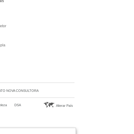
ais
etor
upla
TO NOVA CONSULTORA
eleza
DSA
Alterar País