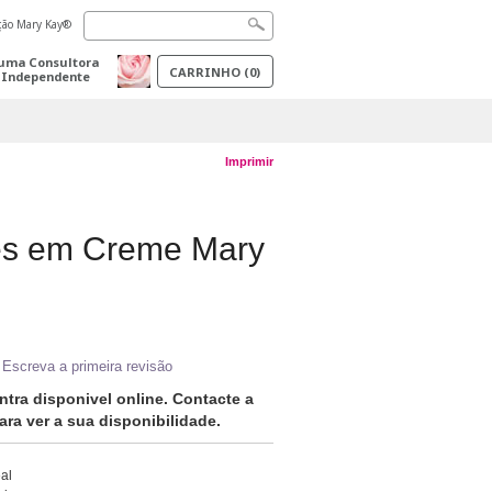
ação Mary Kay®
uma Consultora
CARRINHO
(
0
)
 Independente
Imprimir
ões em Creme Mary
Escreva a primeira revisão
tra disponivel online. Contacte a
ra ver a sua disponibilidade.
al