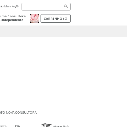
ação Mary Kay®
uma Consultora
CARRINHO
(
0
)
 Independente
TO NOVA CONSULTORA
eleza
DSA
Alterar País