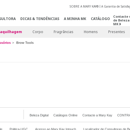
SOBRE A MARY KAY®
A Garantia de Satisf
Contacte 
SULTORA
DICAS & TENDÊNCIAS
A MINHA MK
CATÁLOGO
de Beleza
MK
aquilhagem
Corpo
Fragrâncias
Homens
Presentes
ssórios
Brow Tools
Beleza Digital
Catálogos Online
Contacte a Mary Kay
CONTRA
de
Politica-UGC
Acesso ao Mary Kay Intouch
Localizador de Consultoras de B