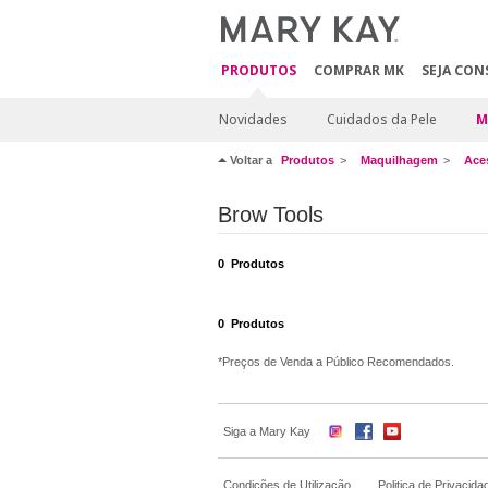
PRODUTOS
COMPRAR MK
SEJA CON
Novidades
Cuidados da Pele
M
Voltar a
Produtos
Maquilhagem
Ace
Brow Tools
0
Produtos
0
Produtos
*Preços de Venda a Público Recomendados.
Siga a Mary Kay
Condições de Utilização
Politica de Privacida