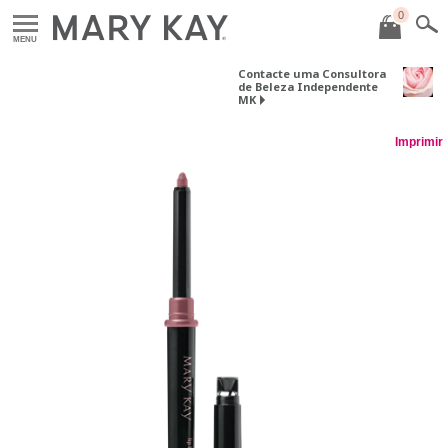
0
MENU
Contacte uma Consultora
de Beleza Independente
MK
Imprimir