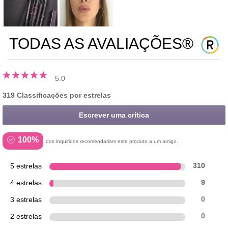
TODAS AS AVALIAÇÕES®
5.0
319 Classificações por estrelas
Escrever uma crítica
100%
dos inquiridos recomendariam este produto a um amigo.
5 estrelas
310
4 estrelas
9
3 estrelas
0
2 estrelas
0