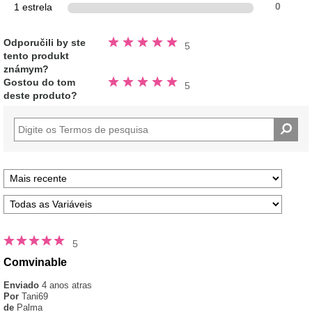
1 estrela
0
Avaliado
Odporučili by ste
5
5.0
tento produkt
fora
de
známym?
5
Avaliado
estrelas
Gostou do tom
5
5.0
deste produto?
fora
de
5
estrelas
5
Comvinable
Enviado
4 anos atras
Por
Tani69
de
Palma