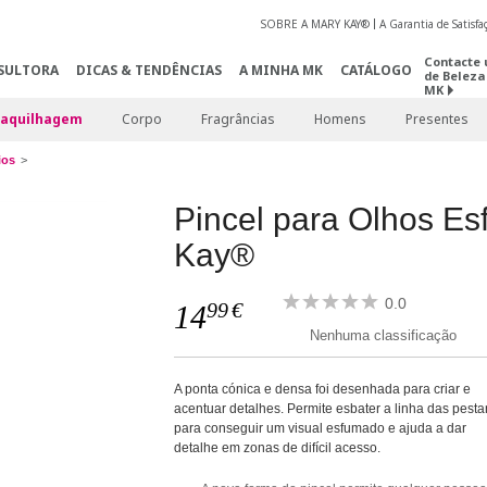
SOBRE A MARY KAY®
A Garantia de Satisf
Contacte 
SULTORA
DICAS & TENDÊNCIAS
A MINHA MK
CATÁLOGO
de Beleza
MK
aquilhagem
Corpo
Fragrâncias
Homens
Presentes
ios
Pincel para Olhos E
Kay®
0.0
99
€
14
Nenhuma classificação
A ponta cónica e densa foi desenhada para criar e
acentuar detalhes. Permite esbater a linha das pest
para conseguir um visual esfumado e ajuda a dar
detalhe em zonas de difícil acesso.