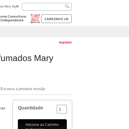
ação Mary Kay®
uma Consultora
CARRINHO
(
0
)
 Independente
Imprimir
sfumados Mary
Escreva a primeira revisão
Quantidade
anas
Adicione ao Carrinho