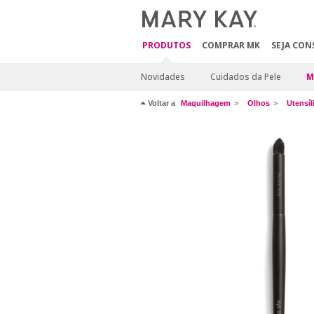
PRODUTOS
COMPRAR MK
SEJA CON
Novidades
Cuidados da Pele
M
Voltar a
Maquilhagem
Olhos
Utensíl