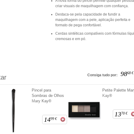
A nova forma do pincel permite qualquer pesso
criar visuais de maquilhagem com confiança.
Destaca-se pela capacidade de fundir a
maquilhagem com a pele, aplicação perfeita e
formato de pega confortável.
Cerdas sintéticas compatíveis com fórmulas líqu
cremosas e em pó.
98
68
€
Consiga tudo por:
ar
Pincel para
Petite Palette Ma
Sombras de Olhos
Kay®
Mary Kay®
13
70
€
14
99
€