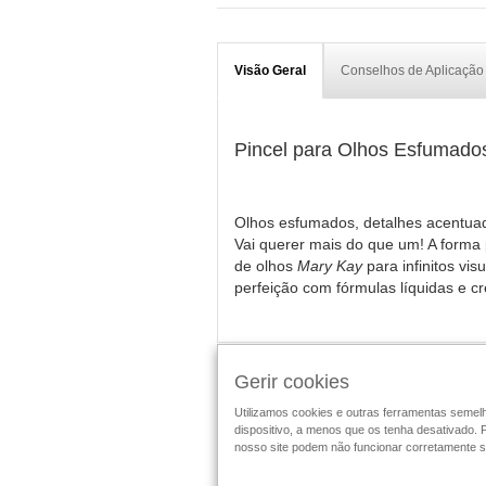
Visão Geral
Conselhos de Aplicação
Pincel para Olhos Esfumado
Olhos esfumados, detalhes acentuado
Vai querer mais do que um! A forma 
de olhos
Mary Kay
para infinitos vi
perfeição com fórmulas líquidas e c
Gerir cookies
Escreva a primeira revisão
Utilizamos cookies e outras ferramentas semelha
dispositivo, a menos que os tenha desativado. 
Siga a Mary Kay
nosso site podem não funcionar corretamente s