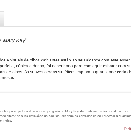
s
Mary Kay
®
s e visuais de olhos cativantes estão ao seu alcance com este essenc
perfeita, cónica e densa, foi desenhada para conseguir esbater com 
suais de olhos. As suaves cerdas sintéticas captam a quantidade cert
remosas.
ntes para ajudar a descobrir o que gosta na Mary Kay. Ao continuar a utilizar este site, está
Pode alterar as suas definições de cookies utilizando os controlos do seu browser a qualq
Beleza Digital
Catálogos Online
Contacte a Mary Kay
CONTRA
em eles.
Def