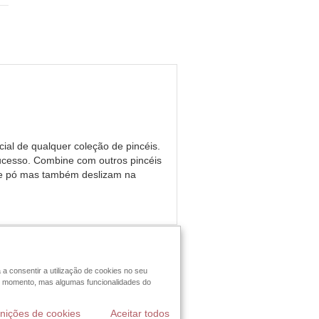
ial de qualquer coleção de pincéis.
sucesso. Combine com outros pincéis
a de pó mas também deslizam na
 a consentir a utilização de cookies no seu
uer momento, mas algumas funcionalidades do
TO NOVA CONSULTORA
inições de cookies
Aceitar todos