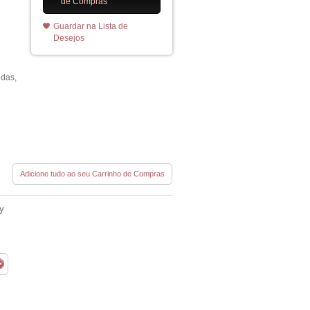
a
de Compras
Guardar na Lista de
Desejos
idas,
Adicione tudo ao seu Carrinho de Compras
ry