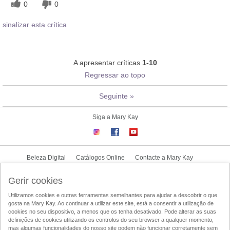
0
0
sinalizar esta crítica
A apresentar críticas
1-10
Regressar ao topo
Seguinte
»
Siga a Mary Kay
Beleza Digital
Catálogos Online
Contacte a Mary Kay
CONTRATO NOVA CONSULTORA
Gerir cookies
Utilizamos cookies e outras ferramentas semelhantes para ajudar a descobrir o que
Condições de Utilização
Politica de Privacidade
Politica-UGC
gosta na Mary Kay. Ao continuar a utilizar este site, está a consentir a utilização de
Acesso ao Mary Kay Intouch
Localizador de Consultoras de Beleza
cookies no seu dispositivo, a menos que os tenha desativado. Pode alterar as suas
definições de cookies utilizando os controlos do seu browser a qualquer momento,
DSA
mas algumas funcionalidades do nosso site podem não funcionar corretamente sem