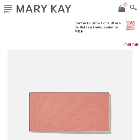
0
MENU
Contacte uma Consultora
de Beleza Independente
MK
Imprimir