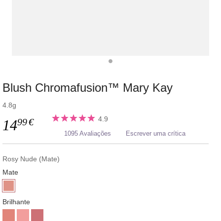
Blush Chromafusion™ Mary Kay
4.8g
4.9
99
€
14
1095 Avaliações
Escrever uma crítica
Rosy Nude (Mate)
Mate
Brilhante