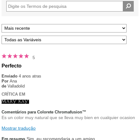
estrelas
5
Perfecto
Enviado
4 anos atras
Por
Ana
de
Valladolid
CRÍTICA EM
Comentários para Colorete Chromafusion™
Es un color muy natural que se lleva muy bien en cualquier ocasion
Mostrar tradução
Em resumo
Sim, eu recomendaria a um amigo