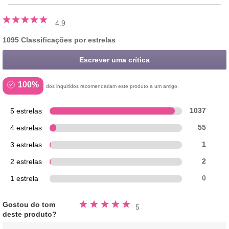
4.9
1095 Classificações por estrelas
Escrever uma crítica
100%
dos inquiridos recomendariam este produto a um amigo.
5 estrelas
1037
4 estrelas
55
3 estrelas
1
2 estrelas
2
1 estrela
0
Avaliado
Gostou do tom
5
5.0
deste produto?
fora
de
5