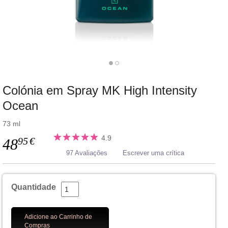
Colónia em Spray MK High Intensity
Ocean
73 ml
4.9
95
€
48
97 Avaliações
Escrever uma crítica
Quantidade
Adicione ao Carrinho de
Compras