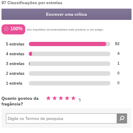
97 Classificações por estrelas
Escrever uma crítica
100%
dos inquiridos recomendariam este produto a um amigo.
5 estrelas
92
4 estrelas
4
3 estrelas
1
2 estrelas
0
1 estrela
0
Avaliado
Quanto gostou da
5
5.0
fragância?
fora
de
5
estrelas