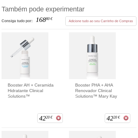
Também pode experimentar
168
80
€
Consiga tudo por:
Adicione tudo ao seu Carrinho de Compras
Booster AH + Ceramida
Booster PHA + AHA
Hidratante Clinical
Renovador Clinical
Solutions™
Solutions™ Mary Kay
42
42
20
€
20
€