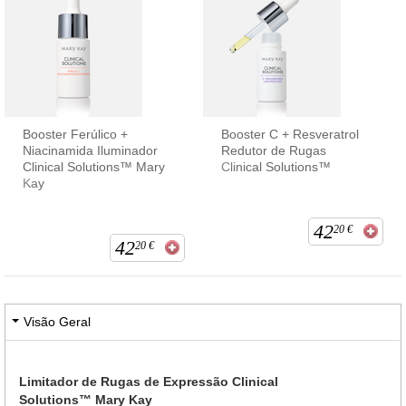
Booster Ferúlico +
Booster C + Resveratrol
Niacinamida Iluminador
Redutor de Rugas
Clinical Solutions™ Mary
Clinical Solutions™
Kay
42
20
€
42
20
€
Visão Geral
Limitador de Rugas de Expressão Clinical
Solutions™ Mary Kay