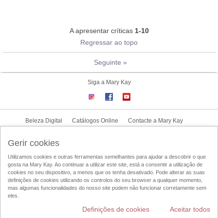
A apresentar críticas
1-10
Regressar ao topo
Seguinte
»
Siga a Mary Kay
Beleza Digital
Catálogos Online
Contacte a Mary Kay
CONTRATO NOVA CONSULTORA
Gerir cookies
Utilizamos cookies e outras ferramentas semelhantes para ajudar a descobrir o que
Condições de Utilização
Politica de Privacidade
Politica-UGC
gosta na Mary Kay. Ao continuar a utilizar este site, está a consentir a utilização de
Acesso ao Mary Kay Intouch
Localizador de Consultoras de Beleza
cookies no seu dispositivo, a menos que os tenha desativado. Pode alterar as suas
definições de cookies utilizando os controlos do seu browser a qualquer momento,
DSA
mas algumas funcionalidades do nosso site podem não funcionar corretamente sem
eles.
Definições de cookies
Aceitar todos
Alterar País