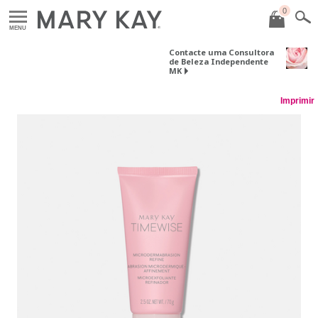
0
MENU
Contacte uma Consultora
de Beleza Independente
MK
Imprimir