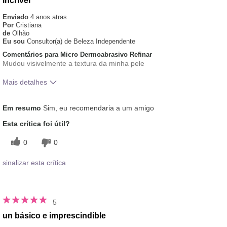
Incrível
Enviado
4 anos atras
Por
Cristiana
de
Olhão
Eu sou
Consultor(a) de Beleza Independente
Comentários para Micro Dermoabrasivo Refinar
Mudou visivelmente a textura da minha pele
Mais detalhes
Qual foi a experiência geral de
Aplicação Uniforme, Gostei
Em resumo
Sim, eu recomendaria a um amigo
utilização deste produto?
da Sensação na Pele
Esta crítica foi útil?
0
0
sinalizar esta crítica
5
un básico e imprescindible