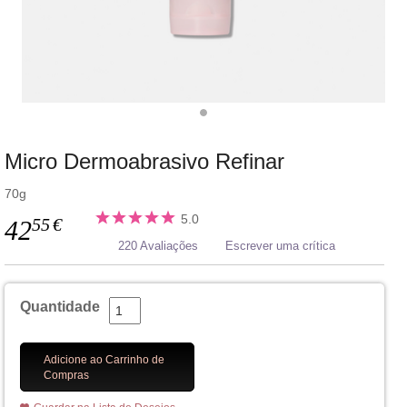
Micro Dermoabrasivo Refinar
70g
5.0
55
€
42
220 Avaliações
Escrever uma crítica
Quantidade
Adicione ao Carrinho de
Compras