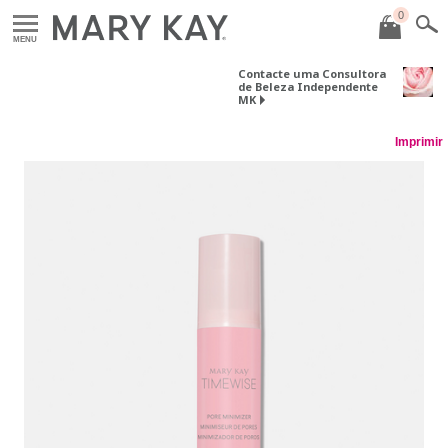
0
MENU
Contacte uma Consultora
de Beleza Independente
MK
Imprimir