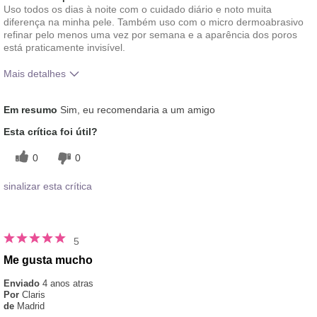
Uso todos os dias à noite com o cuidado diário e noto muita
diferença na minha pele. Também uso com o micro dermoabrasivo
refinar pelo menos uma vez por semana e a aparência dos poros
está praticamente invisível.
Mais detalhes
Qual foi a experiência geral de
Boa Absorção, Gostei da
Em resumo
Sim, eu recomendaria a um amigo
utilização deste produto?
Sensação na Pele
Esta crítica foi útil?
0
0
sinalizar esta crítica
5
Me gusta mucho
Enviado
4 anos atras
Por
Claris
de
Madrid