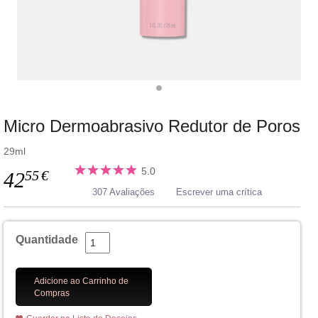
Micro Dermoabrasivo Redutor de Poros
29ml
5.0
55
€
42
307 Avaliações
Escrever uma crítica
Quantidade
Adicione ao Carrinho de
Compras