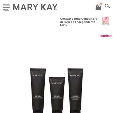
0
MENU
Contacte uma Consultora
de Beleza Independente
MK
Imprimir