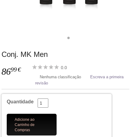
Conj. MK Men
0.0
99
€
86
Nenhuma classificação
Escreva a primeira
revisão
Quantidade
Adicione ao
Carrinho de
Compras