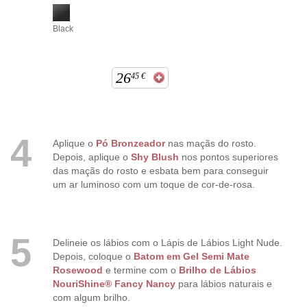
Black
26
45
€
4
Aplique o
Pó Bronzeador
nas maçãs do rosto.
Depois, aplique o
Shy Blush
nos pontos superiores
das maçãs do rosto e esbata bem para conseguir
um ar luminoso com um toque de cor-de-rosa.
5
D
elineie os lábios com o Lápis de Lábios Light Nude.
Depois, coloque o
Batom em Gel Semi Mate
Rosewood
e termine com o
Brilho de Lábios
NouriShine® Fancy Nancy
para lábios naturais e
com algum brilho.