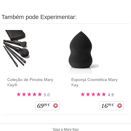
Também pode Experimentar:
Coleção de Pincéis Mary
Esponja Cosmética Mary
Kay®
Kay
5.0
4.9
69
16
99
€
99
€
Siga a Mary Kay