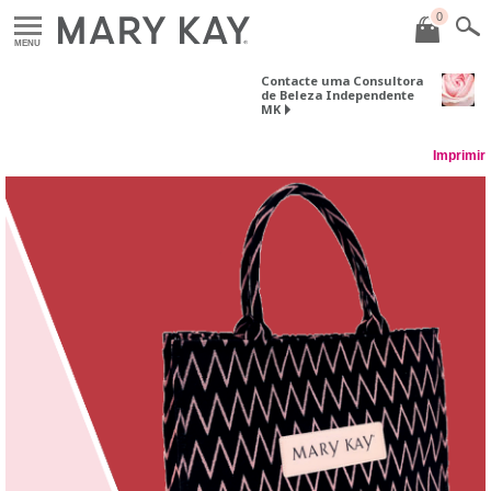
0
MENU
Contacte uma Consultora
de Beleza Independente
MK
Imprimir