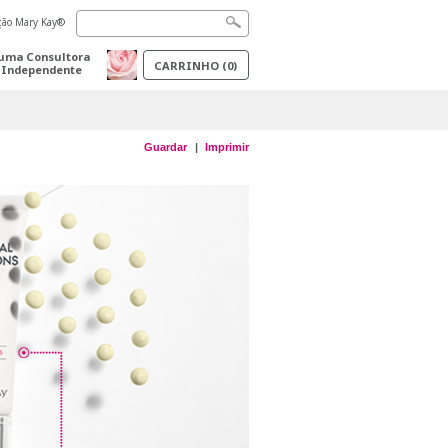
ação Mary Kay®
uma Consultora
CARRINHO
(
0
)
 Independente
Guardar
Imprimir