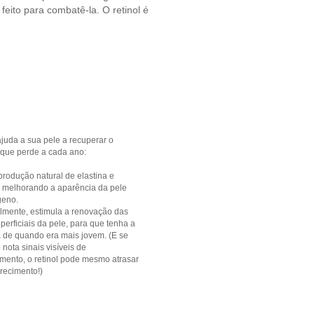
eito para combatê-la. O retinol é
 ajuda a sua pele a recuperar o
que perde a cada ano:
 produção natural de elastina e
 melhorando a aparência da pele
geno.
almente, estimula a renovação das
perficiais da pele, para que tenha a
 de quando era mais jovem. (E se
nota sinais visíveis de
mento, o retinol pode mesmo atrasar
recimento!)