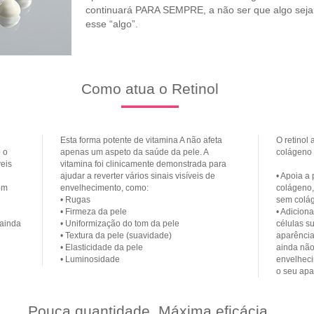
continuará PARA SEMPRE, a não ser que algo seja f
esse “algo”.
Como atua o Retinol
Esta forma potente de vitamina A não afeta
O retinol
 o
apenas um aspeto da saúde da pele. A
colágeno 
eis
vitamina foi clinicamente demonstrada para
ajudar a reverter vários sinais visíveis de
• Apoia a
om
envelhecimento, como:
colágeno,
• Rugas
sem colá
• Firmeza da pele
• Adicion
 ainda
• Uniformização do tom da pele
células su
• Textura da pele (suavidade)
aparência
• Elasticidade da pele
ainda não 
• Luminosidade
envelheci
o seu apa
Pouca quantidade. Máxima eficácia.