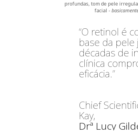
profundas, tom de pele irregul
facial -
basicamente
“O retinol é 
base da pele 
décadas de i
clínica comp
eficácia.”
Chief Scientif
Kay,
Drª Lucy Gild