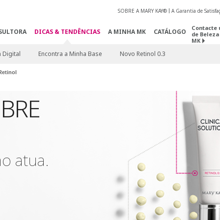
SOBRE A MARY KAY®
A Garantia de Satisf
Contacte 
SULTORA
DICAS & TENDÊNCIAS
A MINHA MK
CATÁLOGO
de Beleza
MK
 Digital
Encontra a Minha Base
Novo Retinol 0.3
etinol
BRE
o atua.