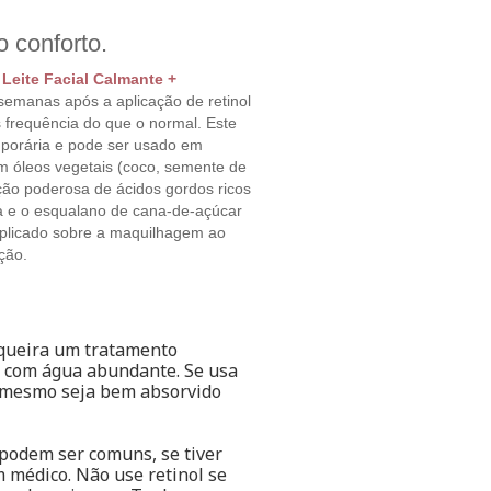
 conforto.
o
Leite Facial Calmante +
 semanas após a aplicação de retinol
s frequência do que o normal. Este
emporária e pode ser usado em
ém óleos vegetais (coco, semente de
ção poderosa de ácidos gordos ricos
na e o esqualano de cana-de-açúcar
aplicado sobre a maquilhagem ao
ção.
queira um tratamento
ona com água abundante. Se usa
o mesmo seja bem absorvido
podem ser comuns, se tiver
 médico. Não use retinol se