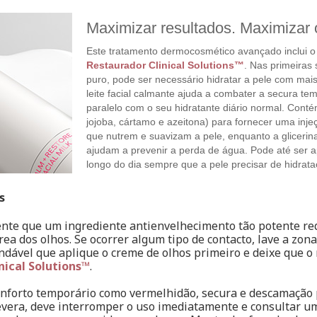
Maximizar resultados. Maximizar o
Este tratamento dermocosmético avançado inclui 
Restaurador Clinical Solutions™
. Nas primeiras
puro, pode ser necessário hidratar a pele com mai
leite facial calmante ajuda a combater a secura t
paralelo com o seu hidratante diário normal. Cont
jojoba, cártamo e azeitona) para fornecer uma inje
que nutrem e suavizam a pele, enquanto a gliceri
ajudam a prevenir a perda de água. Pode até ser 
longo do dia sempre que a pele precisar de hidrata
s
nte que um ingrediente antienvelhecimento tão potente re
 área dos olhos. Se ocorrer algum tipo de contacto, lave a z
endável que aplique o creme de olhos primeiro e deixe que 
inical Solutions™
.
nforto temporário como vermelhidão, secura e descamação 
evera, deve interromper o uso imediatamente e consultar um