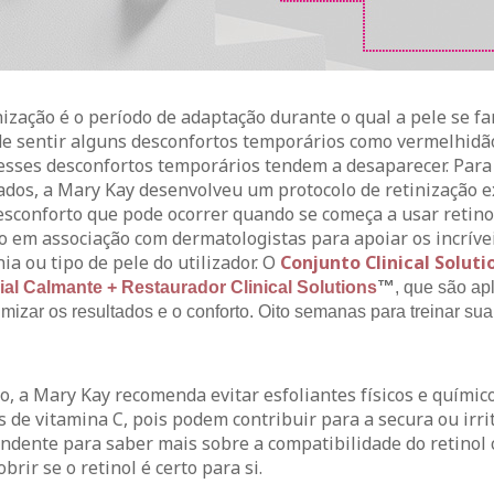
nização é o período de adaptação durante o qual a pele se fa
ode sentir alguns desconfortos temporários como vermelhidã
 esses desconfortos temporários tendem a desaparecer. Para
ados, a Mary Kay desenvolveu um protocolo de retinização e
esconforto que pode ocorrer quando se começa a usar retino
do em associação com dermatologistas para apoiar os incríve
a ou tipo de pele do utilizador. O
Conjunto Clinical Soluti
ial Calmante + Restaurador Clinical Solutions
™
, que são ap
izar os resultados e o conforto. Oito semanas para treinar su
o, a Mary Kay recomenda evitar esfoliantes físicos e químic
 de vitamina C, pois podem contribuir para a secura ou irri
ndente para saber mais sobre a compatibilidade do retinol 
ir se o retinol é certo para si.