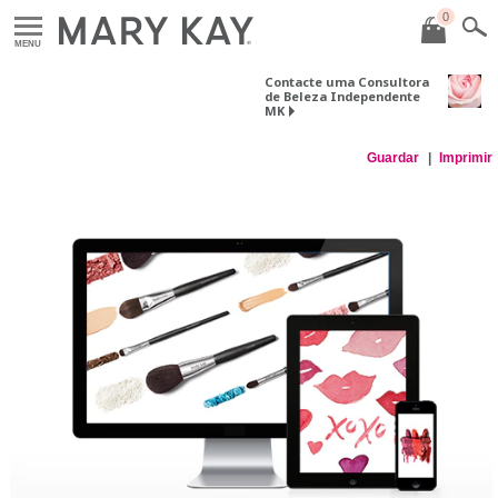
0
MENU
Contacte uma Consultora
de Beleza Independente
MK
Guardar
Imprimir