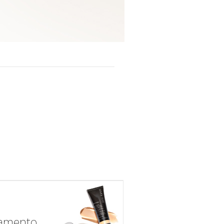
eza de
amento