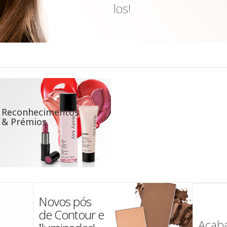
los!
Reconhecimentos
& Prémios
A Bel
Novos pós
Julho
!
de Contour e
Acab