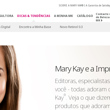
SOBRE A MARY KAY®
A Garantia de Satisf
Contacte 
SULTORA
DICAS & TENDÊNCIAS
A MINHA MK
CATÁLOGO
de Beleza
MK
 Digital
Encontra a Minha Base
Novo Retinol 0.3
Mary Kay e a Imp
Editoras, especialist
você - todas adoram 
®
Kay
. Veja o que dize
produtos que adoram