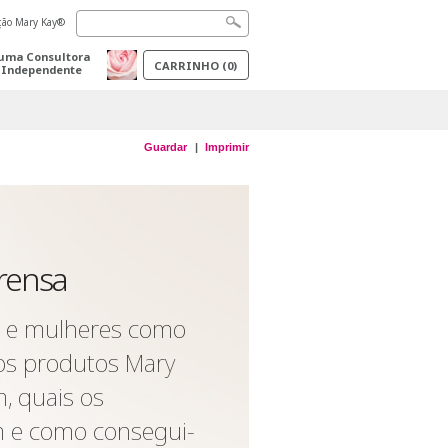
ação Mary Kay®
uma Consultora
CARRINHO
(
0
)
 Independente
Guardar
Imprimir
rensa
as e mulheres como
os produtos Mary
m, quais os
 e como consegui-