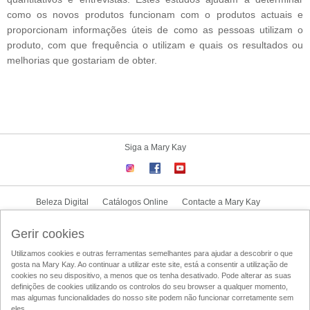
como os novos produtos funcionam com o produtos actuais e
proporcionam informações úteis de como as pessoas utilizam o
produto, com que frequência o utilizam e quais os resultados ou
melhorias que gostariam de obter.
Siga a Mary Kay
Beleza Digital
Catálogos Online
Contacte a Mary Kay
CONTRATO NOVA CONSULTORA
Gerir cookies
Utilizamos cookies e outras ferramentas semelhantes para ajudar a descobrir o que
Condições de Utilização
Politica de Privacidade
Politica-UGC
gosta na Mary Kay. Ao continuar a utilizar este site, está a consentir a utilização de
Acesso ao Mary Kay Intouch
Localizador de Consultoras de Beleza
cookies no seu dispositivo, a menos que os tenha desativado. Pode alterar as suas
definições de cookies utilizando os controlos do seu browser a qualquer momento,
DSA
mas algumas funcionalidades do nosso site podem não funcionar corretamente sem
eles.