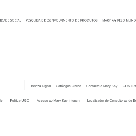
IDADE SOCIAL
PESQUISA E DESENVOLVIMENTO DE PRODUTOS
MARY KAY PELO MUN
Beleza Digital
Catálogos Online
Contacte a Mary Kay
CONTRA
de
Politica-UGC
Acesso ao Mary Kay Intouch
Localizador de Consultoras de B