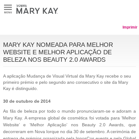
MENU
Imprimir
MARY KAY NOMEADA PARA MELHOR
WEBSITE E MELHOR APLICAÇÃO DE
BELEZA NOS BEAUTY 2.0 AWARDS
A aplicação Mudança de Visual Virtual da Mary Kay recebe o seu
primeiro prémio e pelo segundo ano consecutivo o site da Mary
Kay é distinguido.
30 de outubro de 2014
As fãs de beleza por todo o mundo pronunciaram-se e adoram a
Mary Kay. A empresa global de cosmética foi votada para ‘Melhor
Website’ e ‘Melhor Aplicação’ nos Beauty 2.0 Awards, que
decorreram em Nova Iorque no dia 30 de setembro. A cerimónia de
entrega de prémios organizada pela InnosCos events e pela Global